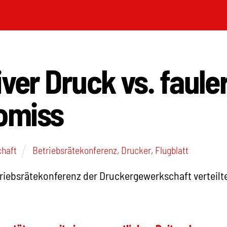
iver Druck vs. faule
omiss
chaft
Betriebsrätekonferenz
,
Drucker
,
Flugblatt
triebsrätekonferenz der Druckergewerkschaft verteilt