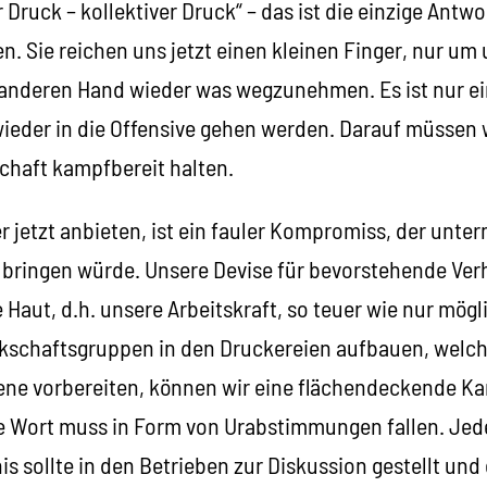
Druck – kollektiver Druck“ – das ist die einzige Antwor
n. Sie reichen uns jetzt einen kleinen Finger, nur um 
 anderen Hand wieder was wegzunehmen. Es ist nur ein
wieder in die Offensive gehen werden. Darauf müssen 
haft kampfbereit halten.
jetzt anbieten, ist ein fauler Kompromiss, der unter
 bringen würde. Unsere Devise für bevorstehende Ve
e Haut, d.h. unsere Arbeitskraft, so teuer wie nur mög
kschaftsgruppen in den Druckereien aufbauen, welc
bene vorbereiten, können wir eine flächendeckende K
zte Wort muss in Form von Urabstimmungen fallen. Jed
s sollte in den Betrieben zur Diskussion gestellt un