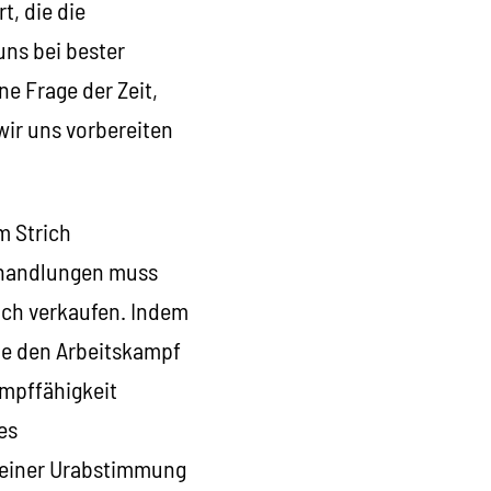
t, die die
uns bei bester
e Frage der Zeit,
wir uns vorbereiten
m Strich
rhandlungen muss
lich verkaufen. Indem
he den Arbeitskampf
ampffähigkeit
es
d einer Urabstimmung