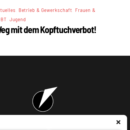
,
,
tuelles
Betrieb & Gewerkschaft
Frauen &
,
GBT
Jugend
eg mit dem Kopftuchverbot!