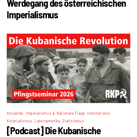
Werdegang des österreichischen
Imperialismus
,
,
,
Aktuelles
Imperialismus & Nationale Frage
International
,
,
Kolonialismus
Lateinamerika
Stalinismus
[Podcast] Die Kubanische