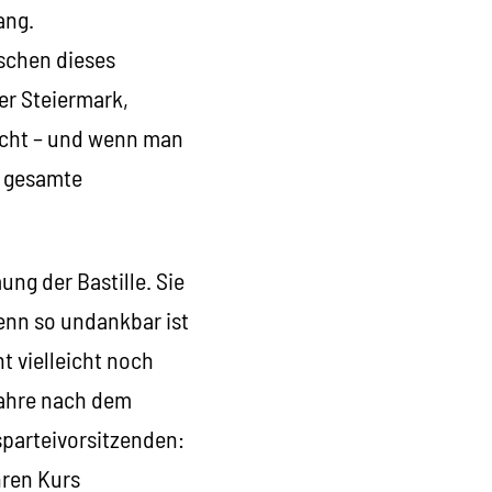
ang.
schen dieses
er Steiermark,
icht – und wenn man
e gesamte
ng der Bastille. Sie
enn so undankbar ist
t vielleicht noch
 Jahre nach dem
parteivorsitzenden:
hren Kurs