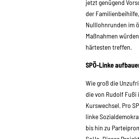
jetzt genügend Vors
der Familienbeihilf
Nulllohnrunden im ö
Maßnahmen würden vo
härtesten treffen.
SPÖ-Linke aufbaue
Wie groß die Unzufri
die von Rudolf Fußi
Kurswechsel. Pro SP
linke Sozialdemokra
bis hin zu Parteipr
SoHo. Dieses Projek