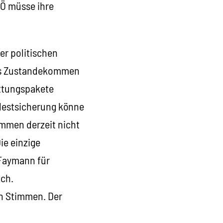
PÖ müsse ihre
er politischen
das Zustandekommen
ettungspakete
ndestsicherung könne
ommen derzeit nicht
Die einzige
e Faymann für
ach.
en Stimmen. Der