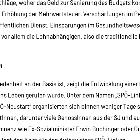
chläge, woher das Geld zur Sanierung des Budgets k
e, Erhöhung der Mehrwertsteuer, Verschärfungen im P
ffentlichen Dienst, Einsparungen im Gesundheitswese
r allem die Lohnabhängigen, also die traditionelle 
n
edenheit an der Basis ist, zeigt die Entwicklung ein
 ins Leben gerufen wurde. Unter dem Namen „SPÖ-Lin
Ö-Neustart“ organisierten sich binnen weniger Tage 
tInnen, darunter viele GenossInnen aus der SJ und a
ominenz wie Ex-Sozialminister Erwin Buchinger oder G
t legt den Keim für den Aufbau einer SPÖ-Linken.