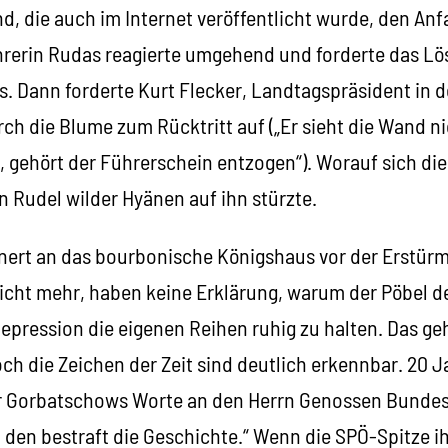
, die auch im Internet veröffentlicht wurde, den Anf
rerin Rudas reagierte umgehend und forderte das Lö
. Dann forderte Kurt Flecker, Landtagspräsident in d
h die Blume zum Rücktritt auf („Er sieht die Wand n
, gehört der Führerschein entzogen“). Worauf sich di
n Rudel wilder Hyänen auf ihn stürzte.
nnert an das bourbonische Königshaus vor der Erstürmu
nicht mehr, haben keine Erklärung, warum der Pöbel d
pression die eigenen Reihen ruhig zu halten. Das geh
doch die Zeichen der Zeit sind deutlich erkennbar. 20
ir Gorbatschows Worte an den Herrn Genossen Bundes
 den bestraft die Geschichte.“ Wenn die SPÖ-Spitze i