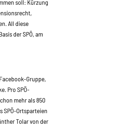
ommen soll: Kürzung
ensionsrecht,
n. All diese
Basis der SPÖ, am
er Facebook-Gruppe,
ke. Pro SPÖ-
schon mehr als 850
us SPÖ-Ortsparteien
ünther Tolar von der