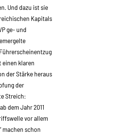
n. Und dazu ist sie
rreichischen Kapitals
ÖVP ge- und
gemergelte
n Führerscheinentzug
t einen klaren
on der Stärke heraus
üpfung der
e Streich:
 ab dem Jahr 2011
iffswelle vor allem
n“ machen schon