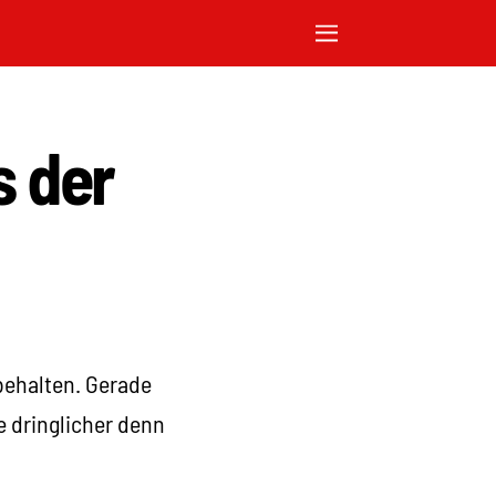
s der
ibehalten. Gerade
e dringlicher denn