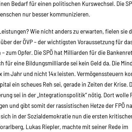
inen Bedarf für einen politischen Kurswechsel. Die S
Menschen nur besser kommunizieren.
eistungen? Wie nicht anders zu erwarten, fielen sie d
über der ÖVP – der wichtigsten Voraussetzung für 
 – zum Opfer. Die SPÖ hat Milliarden für die Bankenr
 für eine Bildungsmilliarde sei kein Geld da. Die Mi
2x im Jahr und nicht 14x leisten. Vermögenssteuern k
pital ein scheues Reh sei, gerade in Zeiten der Krise. 
rung sei in der „Integrationspolitik“ nötig. Dort woll
gen und gibt somit der rassistischen Hetze der FPÖ n
sich in der Sozialdemokratie nun die ersten kritisch
orarlberg, Lukas Riepler, machte mit seiner Rede im