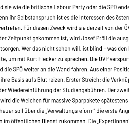
d sie wie die britische Labour Party oder die SPD ende
enn ihr Selbstanspruch ist es die Interessen des öste
vertreten. Für diesen Zweck wird sie derzeit von der 
er Zeitpunkt gekommen ist, wird Josef Pröll die aus
sorgen. Wer das nicht sehen will, ist blind – was de
lte, um mit Kurt Flecker zu sprechen. Die ÖVP verspür
 die SPÖ weiter an die Wand fahren. Aus einer Positi
 ihre Basis aufs Blut reizen. Erster Streich: die Verkn
der Wiedereinführung der Studiengebühren. Der zweit
l wird die Weichen für massive Sparpakete spätestens
heuer soll über die „Verwaltungsreform“ die erste Angr
en im öffentlichen Dienst zukommen. Die „ExpertInne