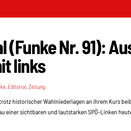
al (Funke Nr. 91): Au
it links
nke
,
Editorial
,
Zeitung
l trotz historischer Wahlniederlagen an ihrem Kurs be
bau einer sichtbaren und lautstarken SPÖ-Linken heut