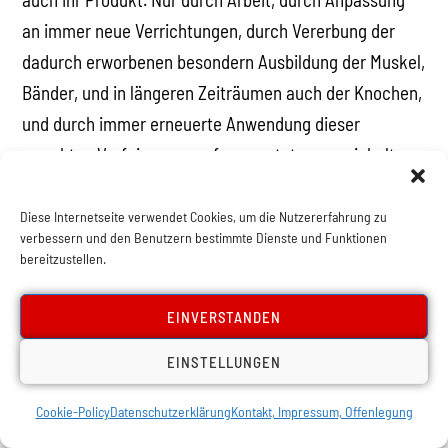
an immer neue Verrichtungen, durch Vererbung der
dadurch erworbenen besondern Ausbildung der Muskel,
Bänder, und in längeren Zeiträumen auch der Knochen,
und durch immer erneuerte Anwendung dieser
vererbten Verfeinerung auf neue, stets ver- wickeltere
Verrichtungen hat die Menschenhand jenen hohen Grad
von Vollkommenheit erhalten, auf dem sie Raffaelsche
Diese Internetseite verwendet Cookies, um die Nutzererfahrung zu
verbessern und den Benutzern bestimmte Dienste und Funktionen
Gemälde, Thorvaldsensche Statuen, Paganinische
bereitzustellen.
Musik hervorzaubern konnte. Aber die Hand stand nicht
allein. Sie war nur ein einzelnes Glied eines ganzen,
EINVERSTANDEN
höchst zusammengesetzten Organismus. Und was der
EINSTELLUNGEN
Hand zugute kam, kam auch dem ganzen Körper
zugute, in dessen Dienst sie arbeitete…“ (Friedrich
Cookie-Policy
Datenschutzerklärung
Kontakt, Impressum, Offenlegung
Engels, Dialektik der Natur, MEW Bd. 20., S. 445 f.)