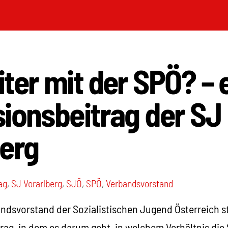
ter mit der SPÖ? – 
ionsbeitrag der SJ
berg
ag
,
SJ Vorarlberg
,
SJÖ
,
SPÖ
,
Verbandsvorstand
ndsvorstand der Sozialistischen Jugend Österreich st
rag, in dem es darum geht, in welchem Verhältnis die