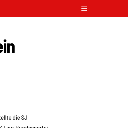
ein
ellte die SJ
 SJ zur Bundespartei