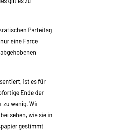
s gilt es zu
kratischen Parteitag
 nur eine Farce
ie abgehobenen
entiert, ist es für
sofortige Ende der
r zu wenig. Wir
bei sehen, wie sie in
nspapier gestimmt