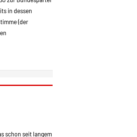
ts in dessen
stimme (der
ren
as schon seit langem