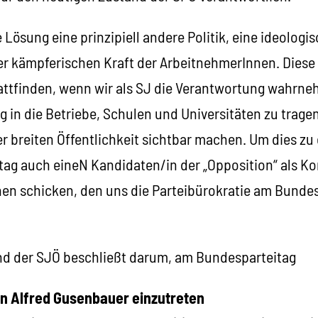
e Lösung eine prinzipiell andere Politik, eine ideolog
iner kämpferischen Kraft der ArbeitnehmerInnen. Dies
tattfinden, wenn wir als SJ die Verantwortung wahrne
 in die Betriebe, Schulen und Universitäten zu trage
er breiten Öffentlichkeit sichtbar machen. Um dies zu 
ag auch eineN Kandidaten/in der „Opposition“ als K
en schicken, den uns die Parteibürokratie am Bunde
nd der SJÖ beschließt darum, am Bundesparteitag
on Alfred Gusenbauer einzutreten