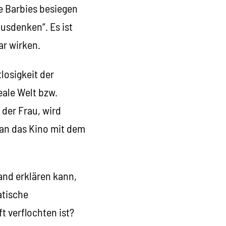
e Barbies besiegen
usdenken“. Es ist
ar wirken.
losigkeit der
eale Welt bzw.
 der Frau, wird
an das Kino mit dem
and erklären kann,
atische
 verflochten ist?