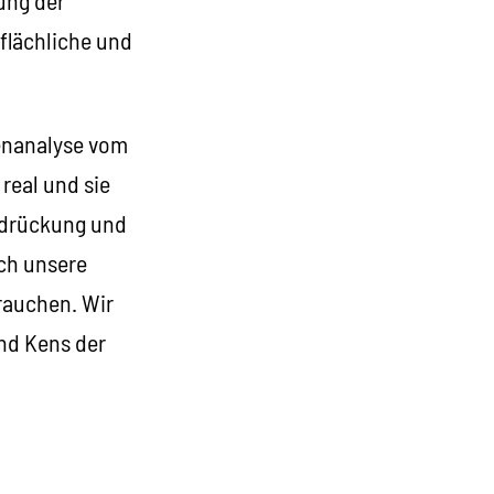
flächliche und
senanalyse vom
real und sie
rdrückung und
ich unsere
rauchen. Wir
und Kens der