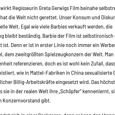
 wirkt Regisseurin Greta Gerwigs Film beinahe selbstre
 hat die Welt nicht gerettet. Unser Konsum und Disku
elle Welt. Egal wie viele Barbies verkauft werden, die
bleibt beständig. Barbie der Film ist selbstironisch 
t ist. Denn er ist in erster Linie noch immer ein Werbe
el, dem zweitgrößten Spielzeugkonzern der Welt. Man
nheit referenzieren, doch es ist wohl kein Zufall, das
istiert, wie in Mattel-Fabriken in China sexualisierte 
cher Billig-Arbeitskräfte eingesetzt wird. Das höchst
s sie in der realen Welt ihre „Schöpfer“ kennenlernt, 
im Konzernvorstand gibt.
ndet sich in einer Sackgasse, denn er kann den Urspr