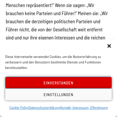
Menschen repräsentiert!“ Wenn sie sagen: „Wir
brauchen keine Parteien und Führer!“ Meinen sie: „Wir
brauchen die derzeitigen politischen Parteien und
Führer nicht, die von der Gesellschaft weit entfernt
sind und nur ihre eigenen Interessen und die reichen
Leute verteidigen, welche sie unterstützen.“
Diese Internetseite verwendet Cookies, um die Nutzererfahrung zu
Dieser „Anarchismus“ ist in Wirklichkeit nur die äußere
verbessern und den Benutzern bestimmte Dienste und Funktionen
Hülle eines unreifen Bolschewismus, des
bereitzustellen.
revolutionären Marxismus. Das sind aufrichtige junge
Menschen, die die Gesellschaft von ganzem Herzen
EINVERSTANDEN
verändern wollen. Viele von ihnen werden die Grenzen
EINSTELLUNGEN
anarchistischer Ideen und Methoden verstehen und
nach einer effektiveren revolutionären Alternative
Cookie-Policy
Datenschutzerklärung
Kontakt, Impressum, Offenlegung
suchen. Das Fehlen einer geeigneten Führung und