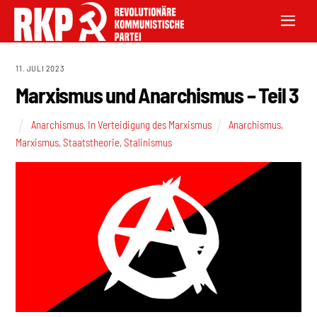
11. JULI 2023
Marxismus und Anarchismus – Teil 3
Anarchismus
,
In Verteidigung des Marxismus
Anarchismus
,
Marxismus
,
Staatstheorie
,
Stalinismus