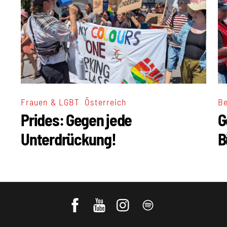
,
Frauen & LGBT
Österreich
Be
Prides: Gegen jede
G
Unterdrückung!
B