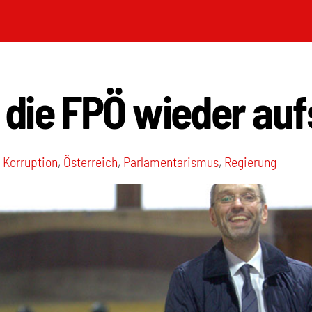
die FPÖ wieder auf
,
Korruption
,
Österreich
,
Parlamentarismus
,
Regierung