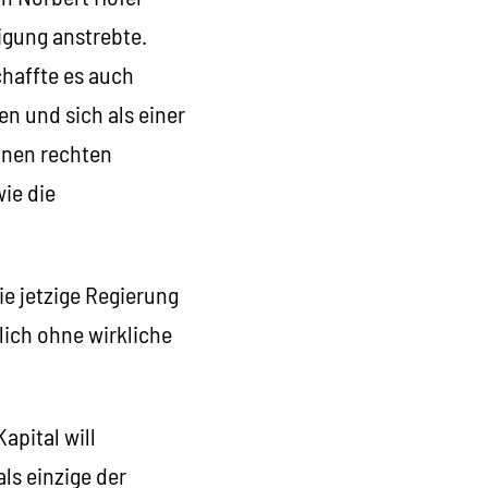
igung anstrebte.
chaffte es auch
 und sich als einer
einen rechten
ie die
die jetzige Regierung
rlich ohne wirkliche
apital will
als einzige der