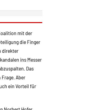
Koalition mit der
teiligung die Finger
 direkter
sskandalen ins Messer
 abzuspalten. Das
n Frage. Aber
ch ein Vorteil für
en Norbert Hofer