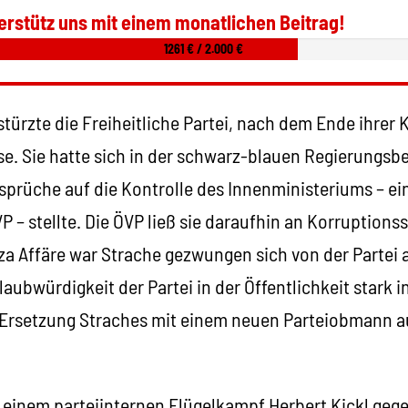
erstütz uns mit einem monatlichen Beitrag!
1261 € / 2.000 €
stürzte die Freiheitliche Partei, nach dem Ende ihrer 
rise. Sie hatte sich in der schwarz-blauen Regierungsbe
nsprüche auf die Kontrolle des Innenministeriums – ein
 – stellte. Die ÖVP ließ sie daraufhin an Korruption
iza Affäre war Strache gezwungen sich von der Partei
Glaubwürdigkeit der Partei in der Öffentlichkeit stark i
e Ersetzung Straches mit einem neuen Parteiobmann au
 einem parteiinternen Flügelkampf Herbert Kickl geg