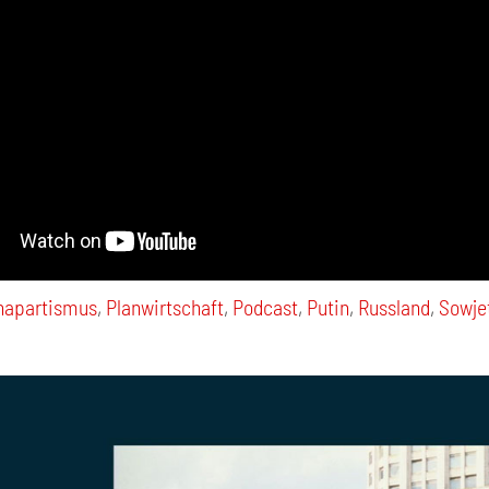
napartismus
,
Planwirtschaft
,
Podcast
,
Putin
,
Russland
,
Sowje