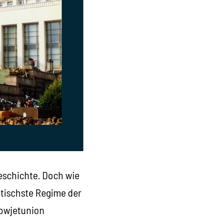
eschichte. Doch wie
atischste Regime der
Sowjetunion