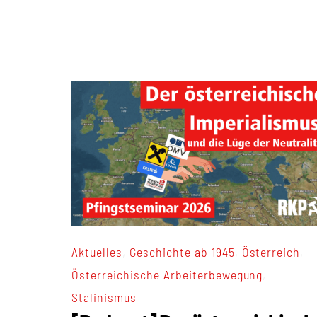
,
,
,
Aktuelles
Geschichte ab 1945
Österreich
,
Österreichische Arbeiterbewegung
Stalinismus