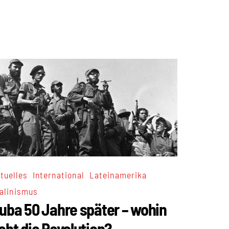
,
,
,
tuelles
International
Lateinamerika
alinismus
uba 50 Jahre später – wohin
eht die Revolution?