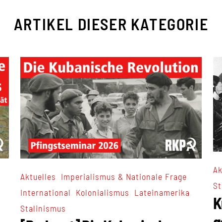
ARTIKEL DIESER KATEGORIE
Ak
,
,
Aktuelles
Imperialismus & Nationale Frage
St
,
,
,
International
Kolonialismus
Lateinamerika
K
Stalinismus
g