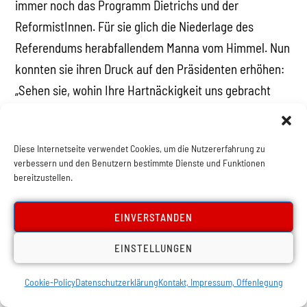
immer noch das Programm Dietrichs und der
ReformistInnen. Für sie glich die Niederlage des
Referendums herabfallendem Manna vom Himmel. Nun
konnten sie ihren Druck auf den Präsidenten erhöhen:
„Sehen sie, wohin Ihre Hartnäckigkeit uns gebracht
hat? Sie hätten auf uns hören sollen! Wir sind
Realisten. Wir verstehen die Dinge besser als Sie! Sie
Diese Internetseite verwendet Cookies, um die Nutzererfahrung zu
dürfen nicht so schnell machen. Werfen Sie alle
verbessern und den Benutzern bestimmte Dienste und Funktionen
Gedanken an Sozialismus über Bord und erreichen Sie
bereitzustellen.
einen Kompromiss mit der Opposition und der
Bourgeoisie, sonst sind wir verloren.“
EINVERSTANDEN
EINSTELLUNGEN
Die knappe Niederlage des Referendums wird nun als
Stimmungsumschwung in Richtung „Zentrum“
Cookie-Policy
Datenschutzerklärung
Kontakt, Impressum, Offenlegung
dargestellt – also nach rechts – und als Beweis dafür,