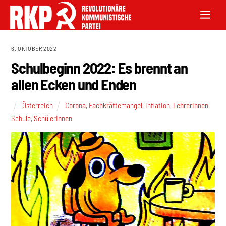
6. OKTOBER 2022
Schulbeginn 2022: Es brennt an
allen Ecken und Enden
Österreich
Corona
,
Fachkräftemangel
,
Inflation
,
LehrerInnen
,
Schule
,
SchülerInnen