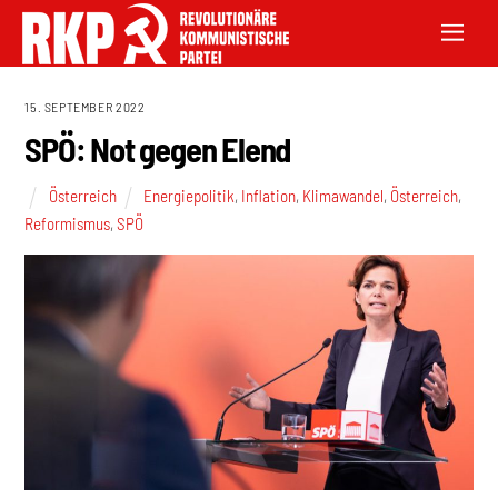
15. SEPTEMBER 2022
SPÖ: Not gegen Elend
Österreich
Energiepolitik
,
Inflation
,
Klimawandel
,
Österreich
,
Reformismus
,
SPÖ