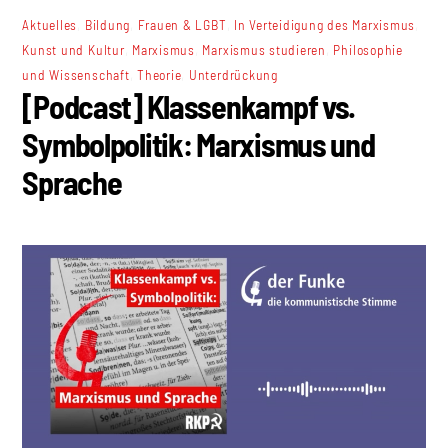
,
,
,
,
Aktuelles
Bildung
Frauen & LGBT
In Verteidigung des Marxismus
,
,
,
Kunst und Kultur
Marxismus
Marxismus studieren
Philosophie
,
,
und Wissenschaft
Theorie
Unterdrückung
[Podcast] Klassenkampf vs.
Symbolpolitik: Marxismus und
Sprache