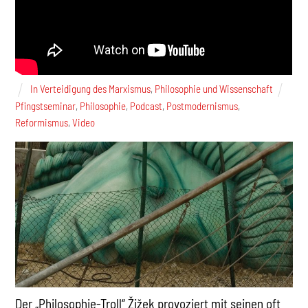
In Verteidigung des Marxismus
,
Philosophie und Wissenschaft
Pfingstseminar
,
Philosophie
,
Podcast
,
Postmodernismus
,
Reformismus
,
Video
Der „Philosophie-Troll“ Žižek provoziert mit seinen oft