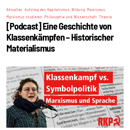
,
,
,
,
Aktuelles
Aufstieg des Kapitalismus
Bildung
Marxismus
,
,
Marxismus studieren
Philosophie und Wissenschaft
Theorie
[Podcast] Eine Geschichte von
Klassenkämpfen – Historischer
Materialismus