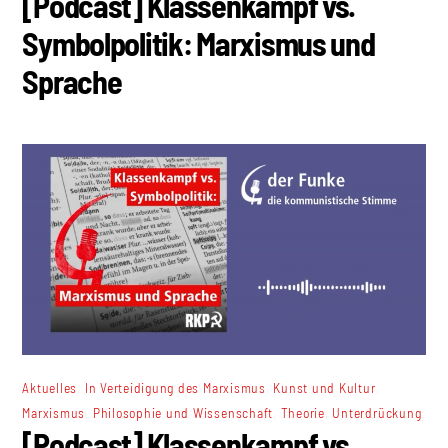
[Podcast] Klassenkampf vs.
Symbolpolitik: Marxismus und
Sprache
,
,
,
Aktuelles
In Verteidigung des Marxismus
Kunst und Kultur
,
,
,
Marxismus
Philosophie und Wissenschaft
Theorie
Unterdrückung
[Podcast] Klassenkampf vs.