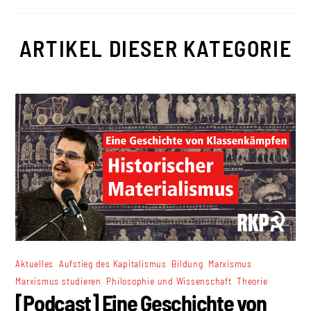
ARTIKEL DIESER KATEGORIE
,
,
,
,
Aktuelles
Aufstieg des Kapitalismus
Bildung
Marxismus
,
,
Marxismus studieren
Philosophie und Wissenschaft
Theorie
[Podcast] Eine Geschichte von