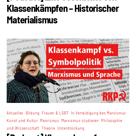
Klassenkämpfen – Historischer
Materialismus
,
,
,
,
Aktuelles
Bildung
Frauen & LGBT
In Verteidigung des Marxismus
,
,
,
Kunst und Kultur
Marxismus
Marxismus studieren
Philosophie
,
,
und Wissenschaft
Theorie
Unterdrückung