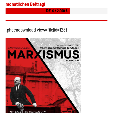
monatlichen Beitrag!
1261 € / 2.000 €
{phocadownload view=file|id=123}