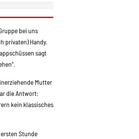
 Gruppe bei uns
ch privaten) Handy.
nappschüssen sagt
ehen“.
leinerziehende Mutter
ar die Antwort:
rern kein klassisches
r ersten Stunde