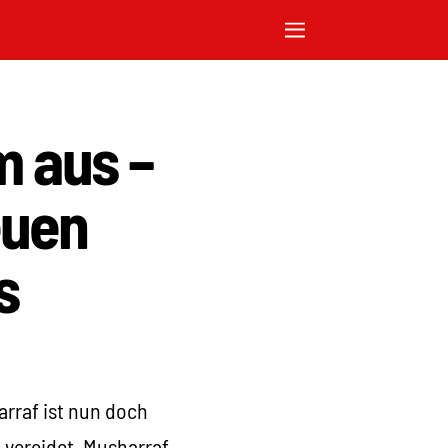
m aus –
euen
s
arraf ist nun doch
 vereidet. Musharraf