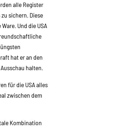
den alle Register
zu sichern. Diese
 Ware. Und die USA
freundschaftliche
 jüngsten
raft hat er an den
 Ausschau halten.
n für die USA alles
Deal zwischen dem
atale Kombination