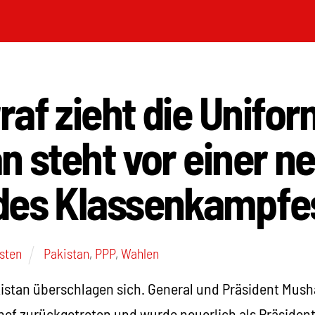
af zieht die Unifor
n steht vor einer n
des Klassenkampfe
Osten
Pakistan
,
PPP
,
Wahlen
kistan überschlagen sich. General und Präsident Mush
hef zurückgetreten und wurde neuerlich als Präsident