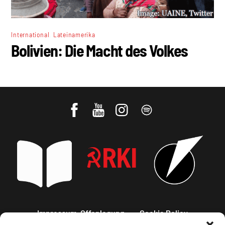
,
International
Lateinamerika
Bolivien: Die Macht des Volkes
Impressum, Offenlegung
Cookie Policy