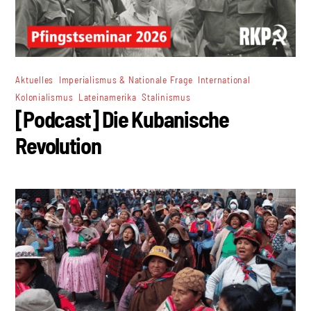
,
,
,
Aktuelles
Imperialismus & Nationale Frage
International
,
,
Kolonialismus
Lateinamerika
Stalinismus
[Podcast] Die Kubanische
Revolution