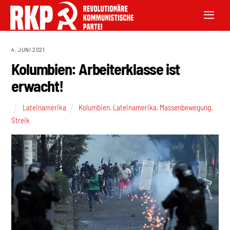
4. JUNI 2021
Kolumbien: Arbeiterklasse ist
erwacht!
Lateinamerika
Kolumbien
,
Lateinamerika
,
Massenbewegung
,
Streik