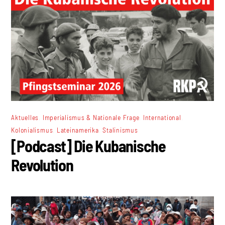
,
,
,
Aktuelles
Imperialismus & Nationale Frage
International
,
,
Kolonialismus
Lateinamerika
Stalinismus
[Podcast] Die Kubanische
Revolution