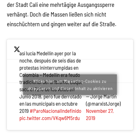
der Stadt Cali eine mehrtägige Ausgangssperre
verhängt. Doch die Massen ließen sich nicht
einschüchtern und gingen weiter auf die Straße.
así lucía Medellín ayer por la
noche, después de seis días de
protestas ininterrumpidas en
Colombia – Medellín era feudo
Klicke hier, um Marketing-Cookies zu
tradicional del uribismo, Duque
akzeptieren und diesen Inhalt zu aktivieren
sacó el 72% de los votos en
Junio 2018, pero fue derrotado
— Jorge Martin
en las municipals en octubre
(@marxistJorge)
2019
#ParoNacionalIndefinido
November 27,
pic.twitter.com/VKqw6M5rdu
2019