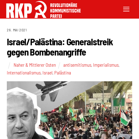
26. MAI 2021
Israel/Palästina: Generalstreik
gegen Bombenangriffe
Naher & Mittlerer Osten
antisemitismus
,
Imperialismus
,
Internationalismus
,
Israel
,
Palästina