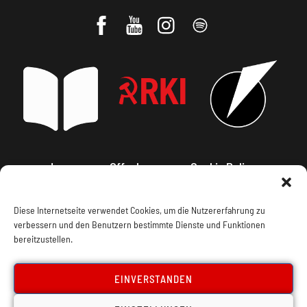
Impressum, Offenlegung
Cookie Policy
Datenschutz
Kontakt
Diese Internetseite verwendet Cookies, um die Nutzererfahrung zu
verbessern und den Benutzern bestimmte Dienste und Funktionen
bereitzustellen.
EINVERSTANDEN