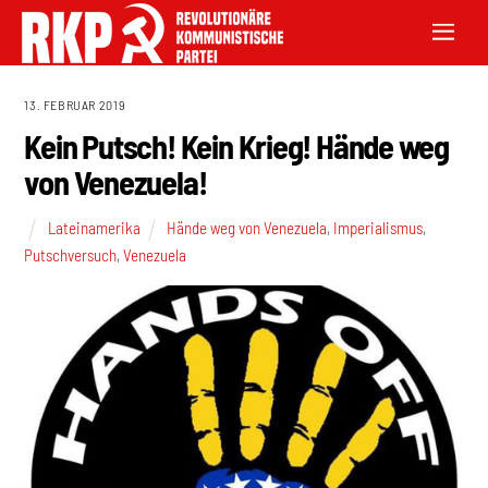
13. FEBRUAR 2019
Kein Putsch! Kein Krieg! Hände weg
von Venezuela!
Lateinamerika
Hände weg von Venezuela
,
Imperialismus
,
Putschversuch
,
Venezuela