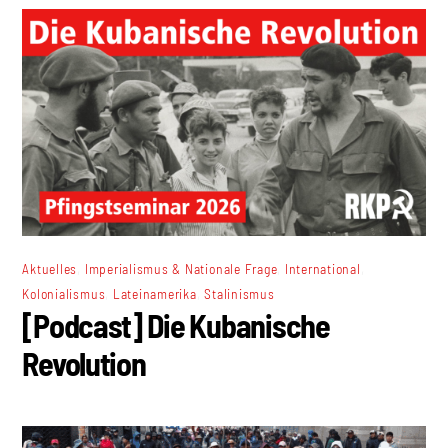
,
,
,
Aktuelles
Imperialismus & Nationale Frage
International
,
,
Kolonialismus
Lateinamerika
Stalinismus
[Podcast] Die Kubanische
Revolution