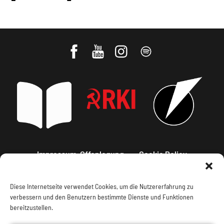
Impressum, Offenlegung
Cookie Policy
Datenschutz
Kontakt
Diese Internetseite verwendet Cookies, um die Nutzererfahrung zu
verbessern und den Benutzern bestimmte Dienste und Funktionen
bereitzustellen.