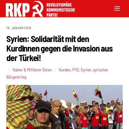
19. JANUAR 2018
Syrien: Solidarität mit den
KurdInnen gegen die Invasion aus
der Türkei!
Naher & Mittlerer Osten
Kurden
,
PYD
,
Syrien
,
syrischer
Bürgerkrieg