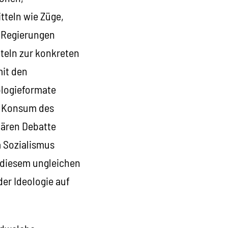
tteln wie Züge,
n Regierungen
teln zur konkreten
mit den
ologieformate
n Konsum des
nären Debatte
 Sozialismus
n diesem ungleichen
der Ideologie auf