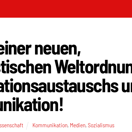
einer neuen,
stischen Weltordnu
ationsaustauschs u
ikation!
ssenschaft
Kommunikation
,
Medien
,
Sozialismus