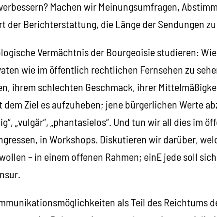
e verbessern? Machen wir Meinungsumfragen, Abstim
 Art der Berichterstattung, die Länge der Sendungen 
logische Vermächtnis der Bourgeoisie studieren: Wie 
ivaten wie im öffentlich rechtlichen Fernsehen zu se
n, ihrem schlechten Geschmack, ihrer Mittelmäßigkei
 dem Ziel es aufzuheben; jene bürgerlichen Werte abz
g“, „vulgär“, „phantasielos“. Und tun wir all dies im ö
ressen, in Workshops. Diskutieren wir darüber, wel
ollen – in einem offenen Rahmen; einE jede soll sich
nsur.
mmunikationsmöglichkeiten als Teil des Reichtums der