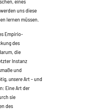
ischen, eines
 werden uns diese
en lernen müssen.
es Empirio-
ckung des
arum, die
tzter Instanz
usmaße und
ötig,
unsere
Art – und
n: Eine Art der
urch sie
ten des