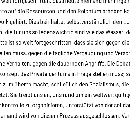
so weit fortgeschritten, dass heute niemand mehr irg
chte auf die Ressourcen und den Reichtum erheben kan
Volk gehört. Dies beinhaltet selbstverständlich den 
, die für uns so lebenswichtig sind wie das Wasser, d
te ist so weit fortgeschritten, dass sie sich gegen di
ellen muss, gegen die tägliche Vergeudung und Vers
he Verhalten, gegen die dauernden Angriffe. Die Deba
 Konzept des Privateigentums in Frage stellen muss; s
n zum Thema macht; schließlich den Sozialismus, die 
zt. Sie treibt uns an, uns rund um ein weltweit gült
kontrolle zu organisieren, unterstützt von der solidar
iemand wird von diesem Prozess ausgeschlossen. Ver