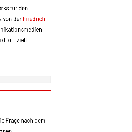
rks für den
z von der
Friedrich-
unikationsmedien
, offiziell
die Frage nach dem
honen,