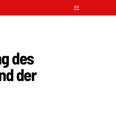
ng des
nd der