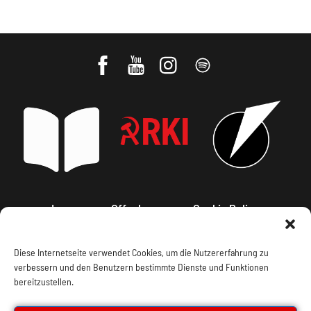
Impressum, Offenlegung
Cookie Policy
Datenschutz
Kontakt
Diese Internetseite verwendet Cookies, um die Nutzererfahrung zu
verbessern und den Benutzern bestimmte Dienste und Funktionen
bereitzustellen.