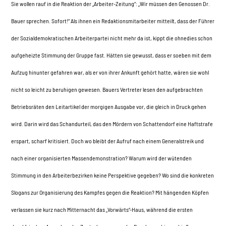
Sie wollen rauf in die Reaktion der „Arbeiter-Zeitung“: „Wir müssen den Genossen Dr.
Bauer sprechen. Sofort!“ Als ihnen ein Redaktionsmitarbeiter mitteilt, dass der Führer
der Sozialdemokratischen Arbeiterpartei nicht mehr da ist, kippt die ohnedies schon
aufgeheizte Stimmung der Gruppe fast. Hätten sie gewusst, dass er soeben mit dem
Aufzug hinunter gefahren war, als er von ihrer Ankunft gehört hatte, wären sie wohl
nicht so leicht zu beruhigen gewesen. Bauers Vertreter lesen den aufgebrachten
Betriebsräten den Leitartikel der morgigen Ausgabe vor, die gleich in Druck gehen
wird. Darin wird das Schandurteil, das den Mördern von Schattendorf eine Haftstrafe
erspart, scharf kritisiert. Doch wo bleibt der Aufruf nach einem Generalstreik und
nach einer organisierten Massendemonstration? Warum wird der wütenden
Stimmung in den Arbeiterbezirken keine Perspektive gegeben? Wo sind die konkreten
Slogans zur Organisierung des Kampfes gegen die Reaktion? Mit hängenden Köpfen
verlassen sie kurz nach Mitternacht das „Vorwärts“-Haus, während die ersten