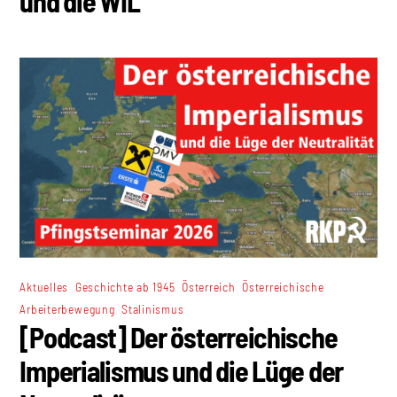
und die WIL
,
,
,
Aktuelles
Geschichte ab 1945
Österreich
Österreichische
,
Arbeiterbewegung
Stalinismus
[Podcast] Der österreichische
Imperialismus und die Lüge der