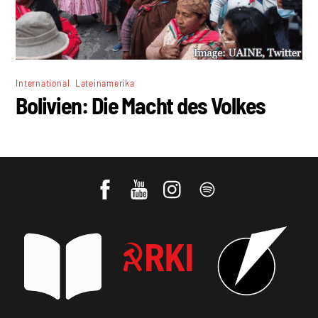
,
International
Lateinamerika
Bolivien: Die Macht des Volkes