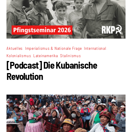
,
,
,
Aktuelles
Imperialismus & Nationale Frage
International
,
,
Kolonialismus
Lateinamerika
Stalinismus
[Podcast] Die Kubanische
Revolution