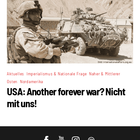
,
,
Aktuelles
Imperialismus & Nationale Frage
Naher & Mittlerer
,
Osten
Nordamerika
USA: Another forever war? Nicht
mit uns!