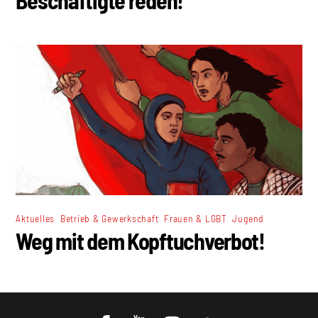
,
,
,
Aktuelles
Betrieb & Gewerkschaft
Frauen & LGBT
Jugend
Weg mit dem Kopftuchverbot!