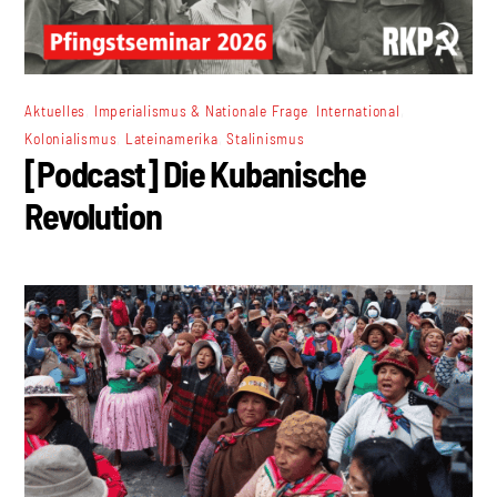
,
,
,
Aktuelles
Imperialismus & Nationale Frage
International
,
,
Kolonialismus
Lateinamerika
Stalinismus
[Podcast] Die Kubanische
Revolution