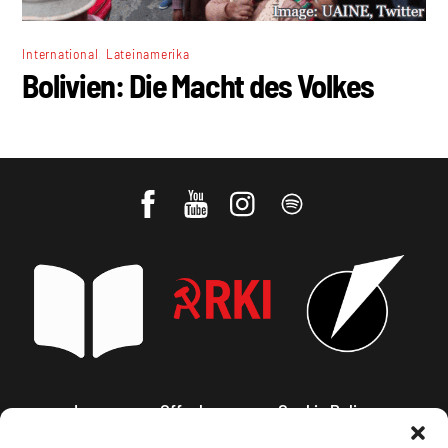
,
International
Lateinamerika
Bolivien: Die Macht des Volkes
Impressum, Offenlegung
Cookie Policy