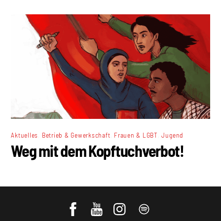
,
,
,
Aktuelles
Betrieb & Gewerkschaft
Frauen & LGBT
Jugend
Weg mit dem Kopftuchverbot!