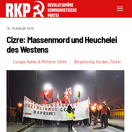
18. FEBRUAR 2016
Cizre: Massenmord und Heuchelei
des Westens
Europa
,
Naher & Mittlerer Osten
Bürgerkrieg
,
Kurden
,
Türkei