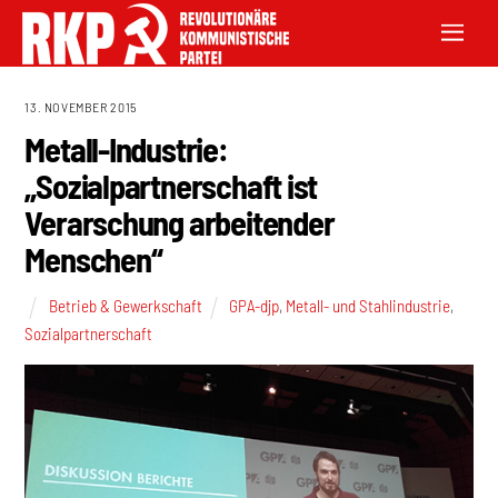
13. NOVEMBER 2015
Metall-Industrie:
„Sozialpartnerschaft ist
Verarschung arbeitender
Menschen“
Betrieb & Gewerkschaft
GPA-djp
,
Metall- und Stahlindustrie
,
Sozialpartnerschaft