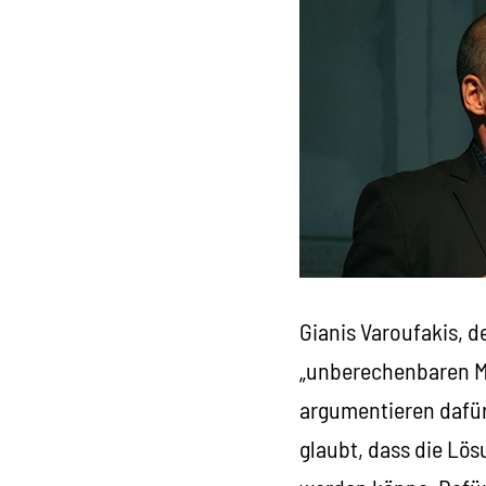
Gianis Varoufakis, d
„unberechenbaren Ma
argumentieren dafür
glaubt, dass die Lö