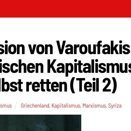
sion von Varoufakis
ischen Kapitalismu
bst retten (Teil 2)
ismus
Griechenland
,
Kapitalismus
,
Marxismus
,
Syriza