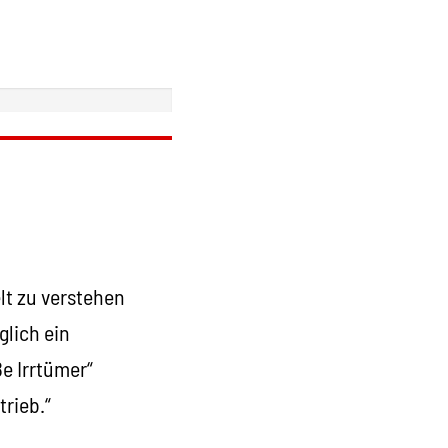
lt zu verstehen
glich ein
ße Irrtümer“
trieb.“