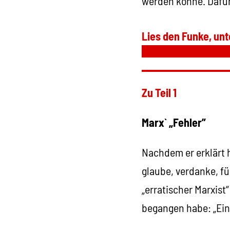
werden könne. Dafür
Lies den Funke, unt
Zu Teil 1
Marx` „Fehler”
Nachdem er erklärt h
glaube, verdanke, fü
„erratischer Marxist
begangen habe: „Eine