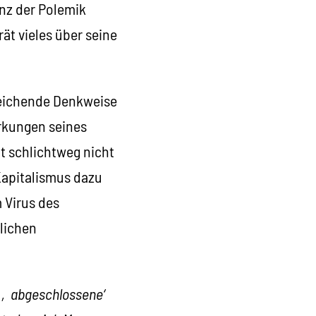
enz der Polemik
ät vieles über seine
nreichende Denkweise
rkungen seines
at schlichtweg nicht
Kapitalismus dazu
 Virus des
tlichen
, ‚abgeschlossene‘