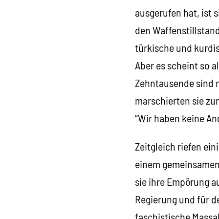
ausgerufen hat, ist s
den Waffenstillstand
türkische und kurdi
Aber es scheint so a
Zehntausende sind n
marschierten sie zu
“Wir haben keine Ang
Zeitgleich riefen ei
einem gemeinsamen A
sie ihre Empörung a
Regierung und für d
faschistische Massa