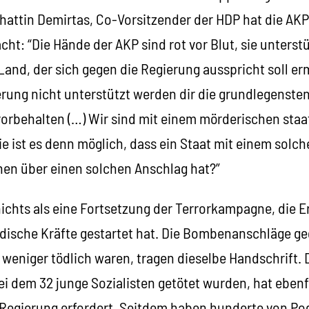
hattin Demirtas, Co-Vorsitzender der HDP hat die AK
ht: “Die Hände der AKP sind rot vor Blut, sie unterst
 Land, der sich gegen die Regierung ausspricht soll 
rung nicht unterstützt werden dir die grundlegenst
orbehalten (…) Wir sind mit einem mörderischen staat
ie ist es denn möglich, dass ein Staat mit einem sol
onen über einen solchen Anschlag hat?”
nichts als eine Fortsetzung der Terrorkampagne, die E
dische Kräfte gestartet hat. Die Bombenanschläge ge
weniger tödlich waren, tragen dieselbe Handschrift. 
bei dem 32 junge Sozialisten getötet wurden, hat eben
 Regierung erfordert. Seitdem haben hunderte von P