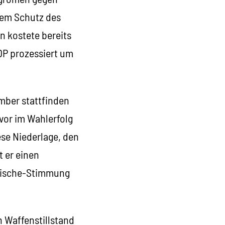
dem Schutz des
n kostete bereits
DP prozessiert um
mber stattfinden
vor im Wahlerfolg
se Niederlage, den
 er einen
rdische-Stimmung
n Waffenstillstand