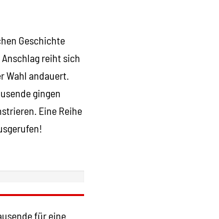
chen Geschichte
 Anschlag reiht sich
der Wahl andauert.
ausende gingen
trieren. Eine Reihe
usgerufen!
ausende für eine