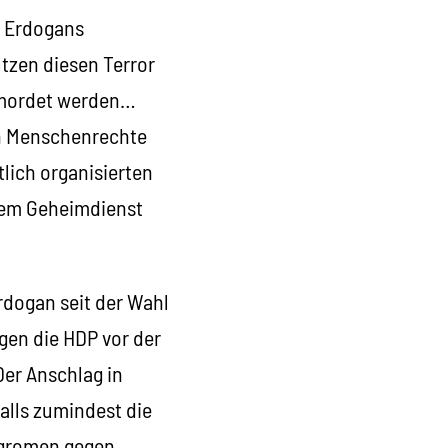
P Erdogans
ützen diesen Terror
ermordet werden…
en Menschenrechte
lich organisierten
chem Geheimdienst
rdogan seit der Wahl
gen die HDP vor der
Der Anschlag in
falls zumindest die
ogromen gegen