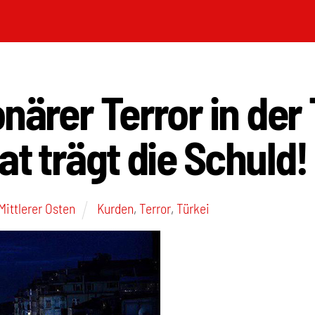
närer Terror in der 
at trägt die Schuld!
Mittlerer Osten
Kurden
,
Terror
,
Türkei