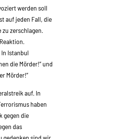
voziert werden soll
t auf jeden Fall, die
 zu zerschlagen.
 Reaktion.
In Istanbul
nen die Mörder!” und
er Mörder!”
alstreik auf. In
 Terrorismus haben
k gegen die
gegen das
u gedenken sind wir