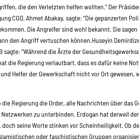
iffen, die den Verletzten helfen wollten.” Der Präside
gung CGD, Ahmet Abakay, sagte: “Die gepanzerten Pol
ekommen. Die Angreifer sind wohl bekannt. Sie sagen 
ann den Angriff vertuschen können.Huseyin Demirdiz
B sagte: “Während die Ärzte der Gesundheitsgewerks
at die Regierung verlautbart, dass es dafür keine No
und Helfer der Gewerkschaft nicht vor Ort gewesen, w
b die Regierung die Order, alle Nachrichten über das 
 Netzwerken zu unterbinden. Erdogan hat derweil den
”, doch seine Worte stinken vor Scheinheiligkeit. Ob 
slamistischen oder faschistischen Gruppen organisier