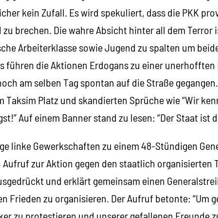
icher kein Zufall. Es wird spekuliert, dass die PKK pro
 zu brechen. Die wahre Absicht hinter all dem Terror is
sche Arbeiterklasse sowie Jugend zu spalten um beide
ls führen die Aktionen Erdogans zu einer unerhofften
och am selben Tag spontan auf die Straße gegangen. 
m Taksim Platz und skandierten Sprüche wie “Wir ken
st!” Auf einem Banner stand zu lesen: “Der Staat ist d
nige linke Gewerkschaften zu einem 48-Stündigen Gener
ufruf zur Aktion gegen den staatlich organisierten
usgedrückt und erklärt gemeinsam einen Generalstrei
en Frieden zu organisieren. Der Aufruf betonte: “Um 
ker zu protestieren und unserer gefallenen Freunde z