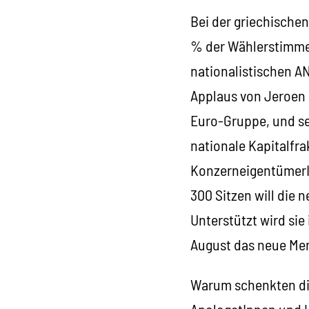
Bei der griechische
% der Wählerstimmen 
nationalistischen AN
Applaus von Jeroen 
Euro-Gruppe, und se
nationale Kapitalfra
KonzerneigentümerIn
300 Sitzen will die 
Unterstützt wird sie
August das neue Me
Warum schenkten die
ApologetInnen und U