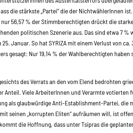
ass die stärkste „Partei“ die der NichtwählerInnen ist.
 nur 56,57 % der Stimmberechtigten drückt die stark
henden politischen Szenerie aus. Das sind etwa 7 % w
25. Januar. So hat SYRIZA mit einem Verlust von ca
rs gesagt: Nur 19,14 % der Wahlberechtigten haben s
gesichts des Verrats an den vom Elend bedrohten gri
r Anteil. Viele ArbeiterInnen und Verarmte votierten f
ung als glaubwürdige Anti-Establishment-Partei, die 
mit seinen „korrupten Eliten“ aufräumen will, ist offe
kommt die Hoffnung, dass unter Tsipras die geplante