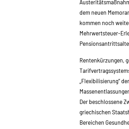
Austeritätsmaßnahme
dem neuen Memorand
kommen noch weitere
Mehrwertsteuer-Erle
Pensionsantrittsalte
Rentenkürzungen, g
Tarifvertragssystems
„Flexibilisierung“ d
Massenentlassungen,
Der beschlossene Zw
griechischen Staats
Bereichen Gesundheit