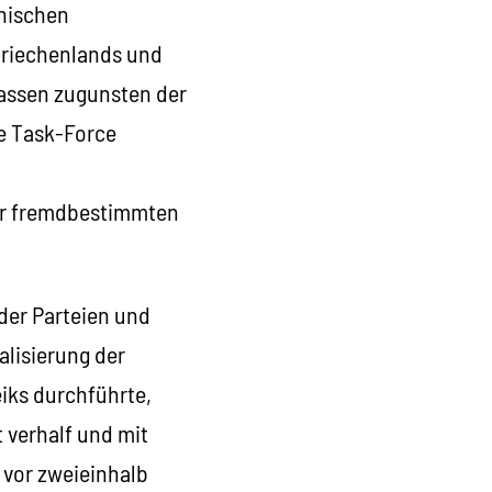
chischen
 Griechenlands und
assen zugunsten der
ge Task-Force
ner fremdbestimmten
 der Parteien und
alisierung der
eiks durchführte,
 verhalf und mit
vor zweieinhalb