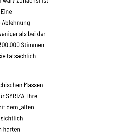
 Eine
e Ablehnung
eniger als bei der
. 300.000 Stimmen
ie tatsächlich
echischen Massen
ür SYRIZA. Ihre
mit dem „alten
nsichtlich
n harten