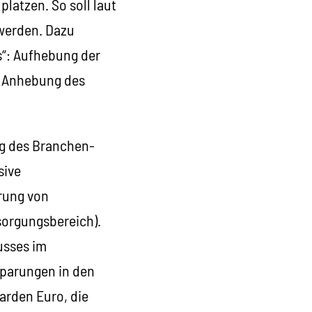
latzen. So soll laut
werden. Dazu
s“: Aufhebung der
e Anhebung des
g des Branchen-
sive
erung von
sorgungsbereich).
usses im
sparungen in den
arden Euro, die