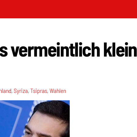
s vermeintlich klei
nland
,
Syriza
,
Tsipras
,
Wahlen