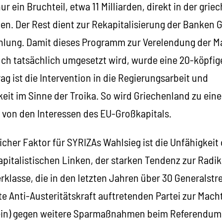
nur ein Bruchteil, etwa 11 Milliarden, direkt in der grie
den. Der Rest dient zur Rekapitalisierung der Banken
hlung. Damit dieses Programm zur Verelendung der M
uch tatsächlich umgesetzt wird, wurde eine 20-köpfi
rag ist die Intervention in die Regierungsarbeit und
eit im Sinne der Troika. So wird Griechenland zu ei
t von den Interessen des EU-Großkapitals.
icher Faktor für SYRIZAs Wahlsieg ist die Unfähigkeit
pitalistischen Linken, der starken Tendenz zur Radik
rklasse, die in den letzten Jahren über 30 Generalstr
e Anti-Austeritätskraft auftretenden Partei zur Macht
Nein) gegen weitere Sparmaßnahmen beim Referendum 