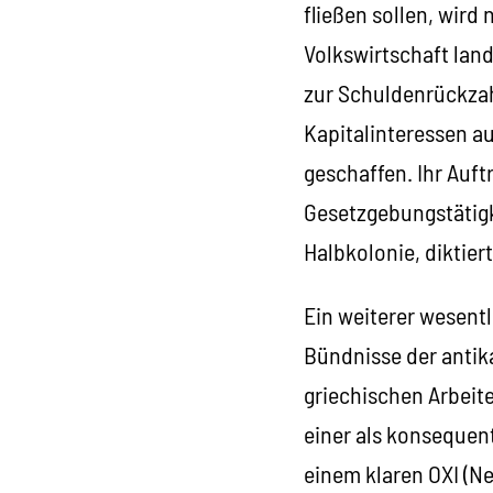
fließen sollen, wird 
Volkswirtschaft lan
zur Schuldenrückza
Kapitalinteressen a
geschaffen. Ihr Auft
Gesetzgebungstätigk
Halbkolonie, diktier
Ein weiterer wesentl
Bündnisse der antika
griechischen Arbeite
einer als konsequent
einem klaren OXI (