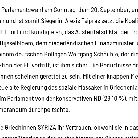
n Parlamentswahl am Sonntag, dem 20. September, er
und ist somit Siegerin. Alexis Tsipras setzt die Koali
EL fort und kündigte an, das Austeritätsdiktat der Tro
Dijsselbloem, dem niederländischen Finanzminister 
inem deutschen Kollegen Wolfgang Schäuble, der di
ktion der EU vertritt, ist ihm sicher. Die Bedürfnisse 
nen scheinen gerettet zu sein. Mit einer knappen Me
neue alte Regierung das soziale Massaker in Griechenl
 im Parlament von der konservativen ND (28,10 %), mit
morandum durchpeitschte.
 GriechInnen SYRIZA ihr Vertrauen, obwohl sie in das
nterstützerInnen des Austeritätsterrors übergelaufen