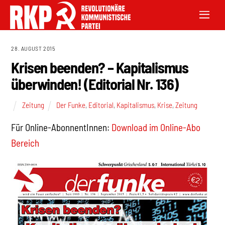
28. AUGUST 2015
Krisen beenden? – Kapitalismus
überwinden! (Editorial Nr. 136)
Zeitung
Der Funke
,
Editorial
,
Kapitalismus
,
Krise
,
Zeitung
Für Online-AbonnentInnen:
Download im Online-Abo
Bereich