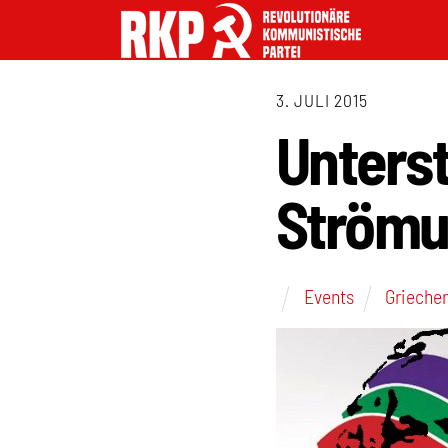
3. JULI 2015
Unters
Strömu
Events
Grieche