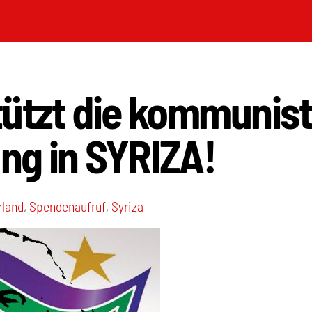
tützt die kommunis
ng in SYRIZA!
nland
,
Spendenaufruf
,
Syriza