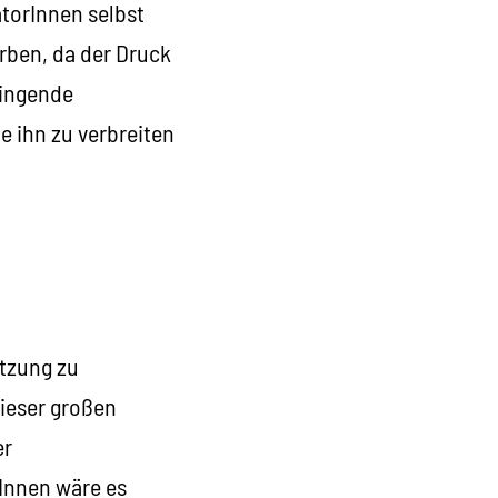
atorInnen selbst
rben, da der Druck
ringende
te ihn zu verbreiten
tzung zu
dieser großen
er
rInnen wäre es