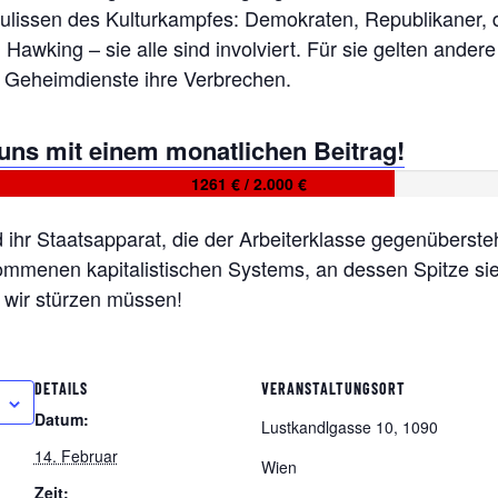
e Kulissen des Kulturkampfes: Demokraten, Republikaner,
wking – sie alle sind involviert. Für sie gelten andere
d Geheimdienste ihre Verbrechen.
 uns mit einem monatlichen Beitrag!
1261 € / 2.000 €
d ihr Staatsapparat, die der Arbeiterklasse gegenübers
ommenen kapitalistischen Systems, an dessen Spitze sie s
s wir stürzen müssen!
DETAILS
VERANSTALTUNGSORT
Datum:
Lustkandlgasse 10, 1090
14. Februar
Wien
Zeit: