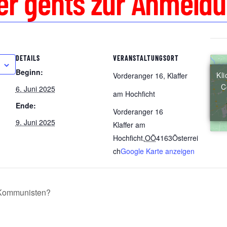
er gehts zur Anmeld
DETAILS
VERANSTALTUNGSORT
Beginn:
Kl
Vorderanger 16, Klaffer
C
6. Juni 2025
am Hochficht
Ende:
Vorderanger 16
9. Juni 2025
Klaffer am
Hochficht
,
OÖ
4163
Österrei
ch
Google Karte anzeigen
 Kommunisten?