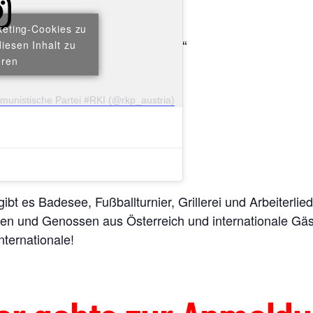
keting-Cookies zu
iesen Inhalt zu
eren
mmunistische Partei #RKI (@rkp_austria)
 es Badesee, Fußballturnier, Grillerei und Arbeiterliede
nnen und Genossen aus Österreich und internationale Gä
ternationale!