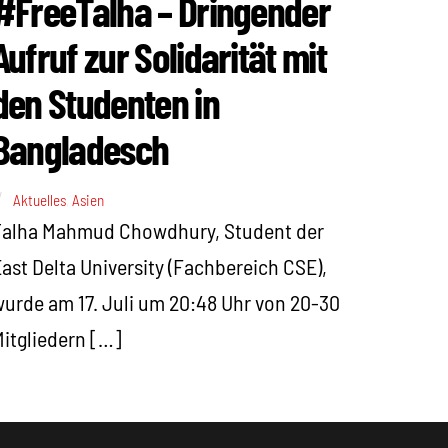
#FreeTalha – Dringender
Aufruf zur Solidarität mit
den Studenten in
Bangladesch
Aktuelles
,
Asien
Talha Mahmud Chowdhury, Student der
ast Delta University (Fachbereich CSE),
urde am 17. Juli um 20:48 Uhr von 20-30
itgliedern […]