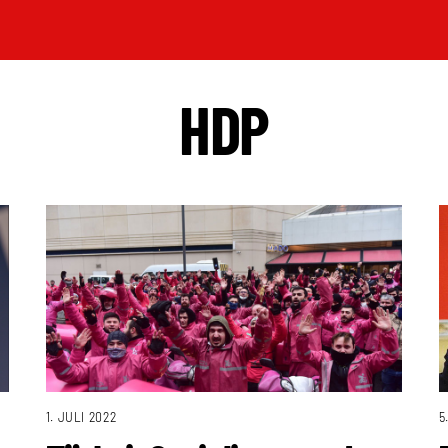
HDP
5
1. JULI 2022