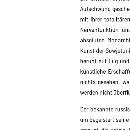
Aufschwung geschen
mit ihrer totalitär
Nervenfunktion und
absoluten Monarchie
Kunst der Sowjetunio
beruht auf Lug und 
künstliche Erschaf
nichts gesehen, wa
werden nicht überflü
Der bekannte russis
um begeistert seine
erzeugt die totale