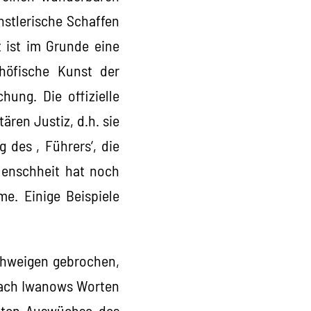
stlerische Schaffen
t ist im Grunde eine
 höfische Kunst der
hung. Die offizielle
ären Justiz, d.h. sie
g des ‚Führers‘, die
Menschheit hat noch
e. Einige Beispiele
Schweigen gebrochen,
 Nach Iwanows Worten
ulten Auswüchse des