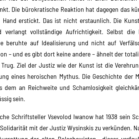
kt. Die bürokratische Reaktion hat dagegen das kün
en Hand erstickt. Das ist nicht erstaunlich. Die Kuns
 verlangt vollständige Aufrichtigkeit. Selbst die
 beruhte auf Idealisierung und nicht auf Verfälsc
n – und es gibt dort keine andere – ähnelt der totalit
Trug. Ziel der Justiz wie der Kunst ist die Verehrun
fung eines heroischen Mythus. Die Geschichte der 
s dem an Reichweite und Schamlosigkeit gleichkäm
ssig sein.
che Schriftsteller Vsevolod Iwanow hat 1938 sein 
 Solidarität mit der Justiz Wysinskis zu verkünden.
 Ausrottung der alten Bolschewisten, „dieser verfa