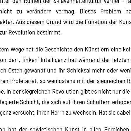
nter den Ruinen der Sklavenhalterkultur verfiel – fa
 nicht zu verändern vermag. Dieses Problem h
akter. Aus diesem Grund wird die Funktion der Kun
 zur Revolution bestimmt.
sem Wege hat die Geschichte den Künstlern eine kolos
on der ‚linken‘ Intelligenz hat während der letzte
ach Osten gewandt und ihr Schicksal mehr oder weni
ren Proletariat, so wenigstens mit der siegreichen R
be. In der siegreichen Revolution gibt es nicht nur di
legierte Schicht, die sich auf ihren Schultern erhoben
lligenz versucht, ihren Herrn zu wechseln. Hat sie dabe
ion hat der sowjetischen Kunst in allen Bereiche