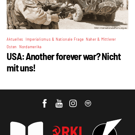
,
,
Aktuelles
Imperialismus & Nationale Frage
Naher & Mittlerer
,
Osten
Nordamerika
USA: Another forever war? Nicht
mit uns!