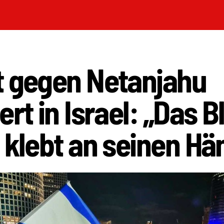
t gegen Netanjahu
ert in Israel: „Das B
 klebt an seinen H