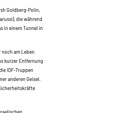
rsh Goldberg-Polin,
arussi), die während
s in einem Tunnel in
or noch am Leben
us kurzer Entfernung
 die IDF-Truppen
ner anderen Geisel,
Sicherheitskräfte
sraelischen