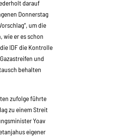
iederholt darauf
angenen Donnerstag
Vorschlag“, um die
, wie er es schon
die IDF die Kontrolle
 Gazastreifen und
stausch behalten
ten zufolge führte
lag zu einem Streit
ungsminister Yoav
etanjahus eigener