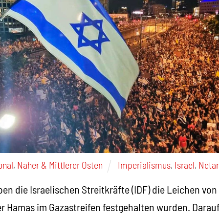
onal
,
Naher & Mittlerer Osten
Imperialismus
,
Israel
,
Neta
 die Israelischen Streitkräfte (IDF) die Leichen von
er Hamas im Gazastreifen festgehalten wurden. Darauf