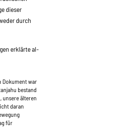
ge dieser
tweder durch
en erklärte al-
en Dokument war
tanjahu bestand
, unsere älteren
icht daran
Bewegung
ag für