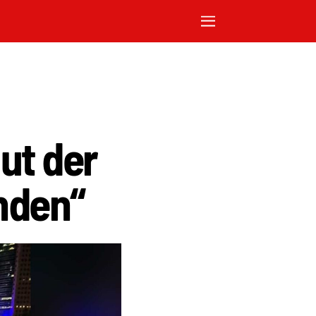
lut der
änden“