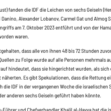
st) fanden die IDF die Leichen von sechs Geiseln (He
i Danino, Alexander Lobanov, Carmel Gat und Almog S
griffs am 7. Oktober 2023 entführt und von der Hama
worden waren.
stgehalten, dass alle von ihnen 48 bis 72 Stunden zuv
 Quellen zu Folge wurde auf alle Personen mehrmals a
uf hindeutet, dass sie hingerichtet wurden, als sich
 näherten. Es gibt Spekulationen, dass die Rettung ei
h die IDF in der vergangenen Woche die israelischen 
der anderen sechs Geiseln geführt haben könnte.
Führer und Chefverhandler Khalil al-Hayya hat die i