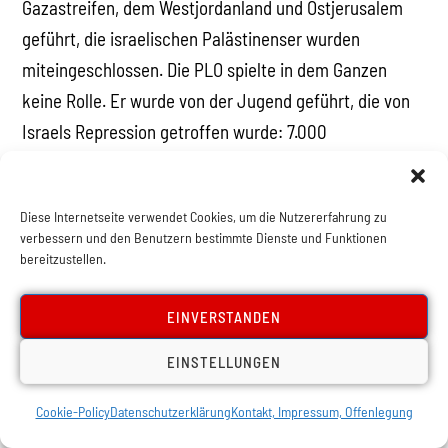
Gazastreifen, dem Westjordanland und Ostjerusalem
geführt, die israelischen Palästinenser wurden
miteingeschlossen. Die PLO spielte in dem Ganzen
keine Rolle. Er wurde von der Jugend geführt, die von
Israels Repression getroffen wurde: 7.000
Verhaftungen allein im Jahr 2022. In Dschenin wurden
von den insgesamt 136 im vergangenen Jahrzehnt
Diese Internetseite verwendet Cookies, um die Nutzererfahrung zu
getöteten Palästinensern 106 in den letzten 27
verbessern und den Benutzern bestimmte Dienste und Funktionen
Monaten getötet.
bereitzustellen.
Ausgehend von den Flüchtlingslagern in Dschenin und
EINVERSTANDEN
Nablus wurden vereinte bewaffnete
EINSTELLUNGEN
Verteidigungsgruppen von den Jugendlichen gebildet,
um sich gegen die Besatzung zur Wehr zu setzen.
Cookie-Policy
Datenschutzerklärung
Kontakt, Impressum, Offenlegung
Entscheidend ist, dass diese Gruppen, die Kämpfer