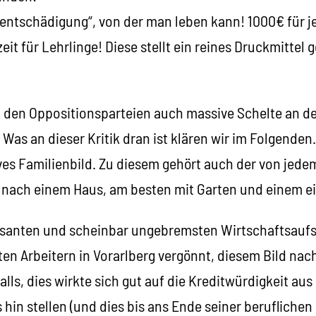
sentschädigung“, von der man leben kann! 1000€ für j
it für Lehrlinge! Diese stellt ein reines Druckmittel 
n den Oppositionsparteien auch massive Schelte an der
Was an dieser Kritik dran ist klären wir im Folgenden.
ves Familienbild. Zu diesem gehört auch der von jede
nach einem Haus, am besten mit Garten und einem e
rasanten und scheinbar ungebremsten Wirtschaftsauf
en Arbeitern in Vorarlberg vergönnt, diesem Bild na
lls, dies wirkte sich gut auf die Kreditwürdigkeit aus
us hin stellen (und dies bis ans Ende seiner berufliche