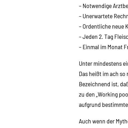
– Notwendige Arztb
– Unerwartete Rech
– Ordentliche neue 
– Jeden 2. Tag Fleisc
– Einmal im Monat F
Unter mindestens ein
Das heißt im ach so 
Bezeichnend ist, daß
zu den „Working poo
aufgrund bestimmter
Auch wenn der Mytho