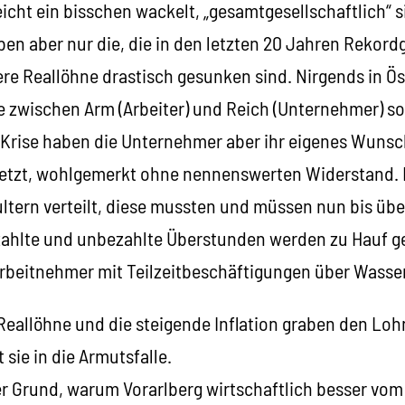
icht ein bisschen wackelt, „gesamtgesellschaftlich“ si
en aber nur die, die in den letzten 20 Jahren Rekord
e Reallöhne drastisch gesunken sind. Nirgends in Öst
e zwischen Arm (Arbeiter) und Reich (Unternehmer) s
er Krise haben die Unternehmer aber ihr eigenes Wu
etzt, wohlgemerkt ohne nennenswerten Widerstand. D
ltern verteilt, diese mussten und müssen nun bis übe
ahlte und unbezahlte Überstunden werden zu Hauf ge
 Arbeitnehmer mit Teilzeitbeschäftigungen über Wasse
 Reallöhne und die steigende Inflation graben den L
 sie in die Armutsfalle.
er Grund, warum Vorarlberg wirtschaftlich besser vo