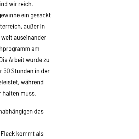
nd wir reich.
gewinne ein gesackt
erreich, außer in
o weit auseinander
nschprogramm am
ie Arbeit wurde zu
r 50 Stunden in der
leistet, während
r halten muss.
ohnabhängigen das
m Fleck kommt als