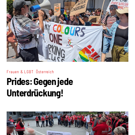
,
Frauen & LGBT
Österreich
Prides: Gegen jede
Unterdrückung!