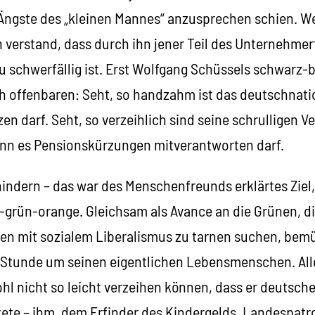
 Ängste des „kleinen Mannes“ anzusprechen schien. Wei
n verstand, dass durch ihn jener Teil des Unternehm
u schwerfällig ist. Erst Wolfgang Schüssels schwarz-
Ich offenbaren: Seht, so handzahm ist das deutschnati
en darf. Seht, so verzeihlich sind seine schrulligen 
nn es Pensionskürzungen mitverantworten darf.
indern – das war des Menschenfreunds erklärtes Ziel,
-grün-orange. Gleichsam als Avance an die Grünen, di
en mit sozialem Liberalismus zu tarnen suchen, bemüh
en Stunde um seinen eigentlichen Lebensmenschen. All
l nicht so leicht verzeihen können, dass er deutsche
tete – ihm, dem Erfinder des Kindergelds, Landespatr