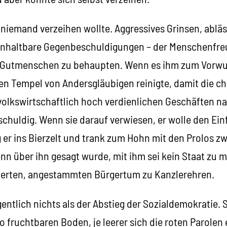
 niemand verzeihen wollte. Aggressives Grinsen, abläs
haltbare Gegenbeschuldigungen – der Menschenfreu
r Gutmenschen zu behaupten. Wenn es ihm zum Vorwu
en Tempel von Andersgläubigen reinigte, damit die ch
volkswirtschaftlich hoch verdienlichen Geschäften 
schuldig. Wenn sie darauf verwiesen, er wolle den Ei
 er ins Bierzelt und trank zum Hohn mit den Prolos zw
enn über ihn gesagt wurde, mit ihm sei kein Staat zu m
zierten, angestammten Bürgertum zu Kanzlerehren.
gentlich nichts als der Abstieg der Sozialdemokratie. 
o fruchtbaren Boden, je leerer sich die roten Parolen 