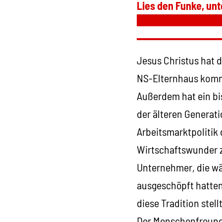
Lies den Funke, unt
Jesus Christus hat 
NS-Elternhaus kommt
Außerdem hat ein b
der älteren Generati
Arbeitsmarktpolitik 
Wirtschaftswunder z
Unternehmer, die wäh
ausgeschöpft hatten
diese Tradition stel
Der Menschenfreund 