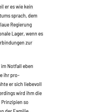
l er es wie kein
ertums sprach, dem
blaue Regierung
onale Lager, wenn es
Verbindungen zur
 im Notfall eben
e ihr pro-
te er sich liebevoll
erdings wird ihm die
 Prinzipien so
on der Familie.