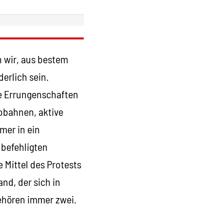
 wir, aus bestem
erlich sein.
e Errungenschaften
tobahnen, aktive
mer in ein
 befehligten
 Mittel des Protests
nd, der sich in
gehören immer zwei.