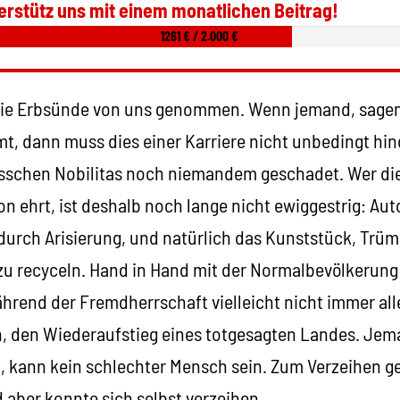
erstütz uns mit einem monatlichen Beitrag!
1261 € / 2.000 €
die Erbsünde von uns genommen. Wenn jemand, sagen
, dann muss dies einer Karriere nicht unbedingt hind
isschen Nobilitas noch niemandem geschadet. Wer di
on ehrt, ist deshalb noch lange nicht ewiggestrig: Au
durch Arisierung, und natürlich das Kunststück, Trüm
u recyceln. Hand in Hand mit der Normalbevölkerung
rend der Fremdherrschaft vielleicht nicht immer alle
, den Wiederaufstieg eines totgesagten Landes. Jema
lt, kann kein schlechter Mensch sein. Zum Verzeihen 
aber konnte sich selbst verzeihen.