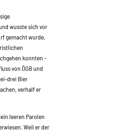
sige
nd wusste sich vor
rf gemacht wurde,
ristlichen
nachgehen konnten –
nfluss von ÖGB und
ei-drei Bier
achen, verhalf er
Sein leeren Parolen
erwiesen. Weil er der