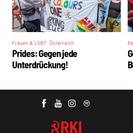
,
Frauen & LGBT
Österreich
Be
Prides: Gegen jede
G
Unterdrückung!
B