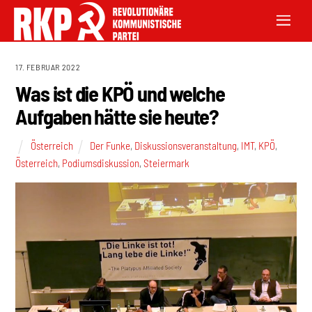
17. FEBRUAR 2022
Was ist die KPÖ und welche
Aufgaben hätte sie heute?
Österreich
Der Funke
,
Diskussionsveranstaltung
,
IMT
,
KPÖ
,
Österreich
,
Podiumsdiskussion
,
Steiermark