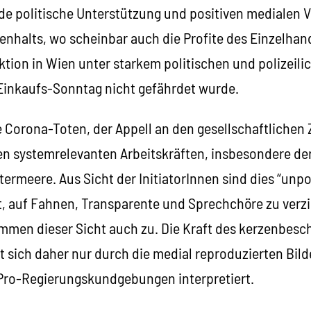
e politische Unterstützung und positiven medialen 
nhalts, wo scheinbar auch die Profite des Einzelha
tion in Wien unter starkem politischen und polizeilic
 Einkaufs-Sonntag nicht gefährdet wurde.
 Corona-Toten, der Appell an den gesellschaftliche
den systemrelevanten Arbeitskräften, insbesondere de
termeere. Aus Sicht der InitiatorInnen sind dies “unpo
rt, auf Fahnen, Transparente und Sprechchöre zu verzi
mmen dieser Sicht auch zu. Die Kraft des kerzenbes
 sich daher nur durch die medial reproduzierten Bild
s Pro-Regierungskundgebungen interpretiert.